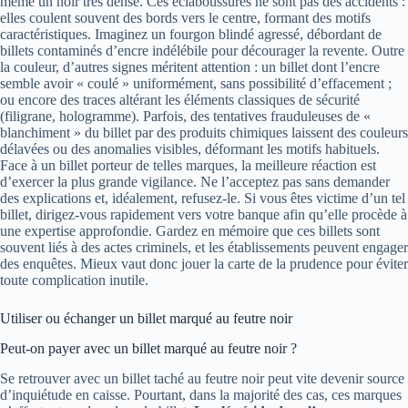
même un noir très dense. Ces éclaboussures ne sont pas des accidents :
elles coulent souvent des bords vers le centre, formant des motifs
caractéristiques. Imaginez un fourgon blindé agressé, débordant de
billets contaminés d’encre indélébile pour décourager la revente. Outre
la couleur, d’autres signes méritent attention : un billet dont l’encre
semble avoir « coulé » uniformément, sans possibilité d’effacement ;
ou encore des traces altérant les éléments classiques de sécurité
(filigrane, hologramme). Parfois, des tentatives frauduleuses de «
blanchiment » du billet par des produits chimiques laissent des couleurs
délavées ou des anomalies visibles, déformant les motifs habituels.
Face à un billet porteur de telles marques, la meilleure réaction est
d’exercer la plus grande vigilance. Ne l’acceptez pas sans demander
des explications et, idéalement, refusez-le. Si vous êtes victime d’un tel
billet, dirigez-vous rapidement vers votre banque afin qu’elle procède à
une expertise approfondie. Gardez en mémoire que ces billets sont
souvent liés à des actes criminels, et les établissements peuvent engager
des enquêtes. Mieux vaut donc jouer la carte de la prudence pour éviter
toute complication inutile.
Utiliser ou échanger un billet marqué au feutre noir
Peut-on payer avec un billet marqué au feutre noir ?
Se retrouver avec un billet taché au feutre noir peut vite devenir source
d’inquiétude en caisse. Pourtant, dans la majorité des cas, ces marques