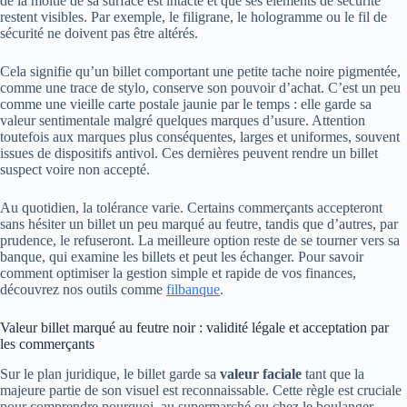
de la moitié de sa surface est intacte et que ses éléments de sécurité
restent visibles. Par exemple, le filigrane, le hologramme ou le fil de
sécurité ne doivent pas être altérés.
Cela signifie qu’un billet comportant une petite tache noire pigmentée,
comme une trace de stylo, conserve son pouvoir d’achat. C’est un peu
comme une vieille carte postale jaunie par le temps : elle garde sa
valeur sentimentale malgré quelques marques d’usure. Attention
toutefois aux marques plus conséquentes, larges et uniformes, souvent
issues de dispositifs antivol. Ces dernières peuvent rendre un billet
suspect voire non accepté.
Au quotidien, la tolérance varie. Certains commerçants accepteront
sans hésiter un billet un peu marqué au feutre, tandis que d’autres, par
prudence, le refuseront. La meilleure option reste de se tourner vers sa
banque, qui examine les billets et peut les échanger. Pour savoir
comment optimiser la gestion simple et rapide de vos finances,
découvrez nos outils comme
filbanque
.
Valeur billet marqué au feutre noir : validité légale et acceptation par
les commerçants
Sur le plan juridique, le billet garde sa
valeur faciale
tant que la
majeure partie de son visuel est reconnaissable. Cette règle est cruciale
pour comprendre pourquoi, au supermarché ou chez le boulanger,