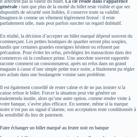
n’affectent pas la valeur du billet.
La clé réside dans l’apparence
générale :
tant que plus de la moitié du billet reste visible et que ses
dispositifs de sécurité sont lisibles, il conserve toute sa validité.
Imaginez-le comme un vêtement légèrement froissé : il reste
parfaitement utile, mais peut parfois susciter un regard dubitatif.
En réalité, la décision d’accepter un billet marqué dépend souvent du
commerçant. Les petites boutiques de quartier seront plus souples,
tandis que certaines grandes enseignes hésitent ou refusent par
précaution. Pour éviter les refus, privilégiez les transactions dans des
commerces où la confiance prime. Une anecdote souvent rapportée
raconte comment un consommateur, après un refus dans un grand
magasin à cause d’une simple petite trace noire, a finalement pu régler
ses achats dans une boulangerie voisine sans problème.
Il est également conseillé de rester calme et de ne pas insister si la
caisse refuse le billet. Forcer la situation peut vite générer un
malentendu inutile, alors qu’une autre option, comme rendre visite à
votre banque, s’avère plus efficace. En somme, même si la marque
noire n’est pas un signal d’alarme, son acceptation reste conditionnée à
la sensibilité du lieu de paiement.
Faire échanger un billet marqué au feutre noir en banque