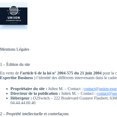
Passer
au
contenu
Mentions Légales
1 – Édition du site
En vertu de
l’article 6 de la loi n° 2004-575 du 21 juin 2004
pour la c
Expertise Business
) l’identité des différents intervenants dans le cadre
Propriétaire du site :
Julien M. – Contact :
contact@union-essent
Directeur de la publication :
Julien M. – Contact :
contact@unio
Hébergeur :
O2Switch – 222 Boulevard Gustave Flaubert, 6300
04.44.44.60.40
2 – Propriété intellectuelle et contrefaçons