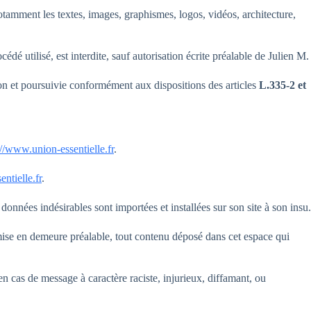
, notamment les textes, images, graphismes, logos, vidéos, architecture,
dé utilisé, est interdite, sauf autorisation écrite préalable de Julien M.
on et poursuivie conformément aux dispositions des articles
L.335-2 et
://www.union-essentielle.fr
.
ntielle.fr
.
données indésirables sont importées et installées sur son site à son insu.
s mise en demeure préalable, tout contenu déposé dans cet espace qui
en cas de message à caractère raciste, injurieux, diffamant, ou