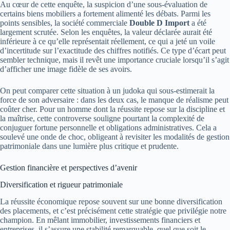
Au cœur de cette enquête, la suspicion d’une sous-évaluation de
certains biens mobiliers a fortement alimenté les débats. Parmi les
points sensibles, la société commerciale
Double D Import
a été
largement scrutée. Selon les enquêtes, la valeur déclarée aurait été
inférieure à ce qu’elle représentait réellement, ce qui a jeté un voile
d’incertitude sur l’exactitude des chiffres notifiés. Ce type d’écart peut
sembler technique, mais il revêt une importance cruciale lorsqu’il s’agit
d’afficher une image fidèle de ses avoirs.
On peut comparer cette situation à un judoka qui sous-estimerait la
force de son adversaire : dans les deux cas, le manque de réalisme peut
coûter cher. Pour un homme dont la réussite repose sur la discipline et
la maîtrise, cette controverse souligne pourtant la complexité de
conjuguer fortune personnelle et obligations administratives. Cela a
soulevé une onde de choc, obligeant à revisiter les modalités de gestion
patrimoniale dans une lumière plus critique et prudente.
Gestion financière et perspectives d’avenir
Diversification et rigueur patrimoniale
La réussite économique repose souvent sur une bonne diversification
des placements, et c’est précisément cette stratégie que privilégie notre
champion. En mêlant immobilier, investissements financiers et
entreprises, il s’assure une stabilité remarquable, quel que soit le