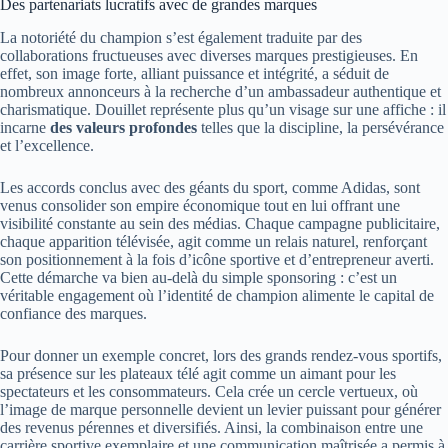
Des partenariats lucratifs avec de grandes marques
La notoriété du champion s’est également traduite par des
collaborations fructueuses avec diverses marques prestigieuses. En
effet, son image forte, alliant puissance et intégrité, a séduit de
nombreux annonceurs à la recherche d’un ambassadeur authentique et
charismatique. Douillet représente plus qu’un visage sur une affiche : il
incarne
des valeurs profondes
telles que la discipline, la persévérance
et l’excellence.
Les accords conclus avec des géants du sport, comme Adidas, sont
venus consolider son empire économique tout en lui offrant une
visibilité constante au sein des médias. Chaque campagne publicitaire,
chaque apparition télévisée, agit comme un relais naturel, renforçant
son positionnement à la fois d’icône sportive et d’entrepreneur averti.
Cette démarche va bien au-delà du simple sponsoring : c’est un
véritable engagement où l’identité de champion alimente le capital de
confiance des marques.
Pour donner un exemple concret, lors des grands rendez-vous sportifs,
sa présence sur les plateaux télé agit comme un aimant pour les
spectateurs et les consommateurs. Cela crée un cercle vertueux, où
l’image de marque personnelle devient un levier puissant pour générer
des revenus pérennes et diversifiés. Ainsi, la combinaison entre une
carrière sportive exemplaire et une communication maîtrisée a permis à