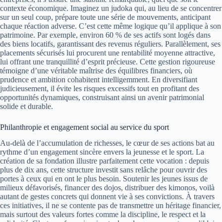
contexte économique. Imaginez un judoka qui, au lieu de se concentrer
sur un seul coup, prépare toute une série de mouvements, anticipant
chaque réaction adverse. C’est cette même logique qu’il applique à son
patrimoine. Par exemple, environ 60 % de ses actifs sont logés dans
des biens locatifs, garantissant des revenus réguliers. Parallèlement, ses
placements sécurisés lui procurent une rentabilité moyenne attractive,
lui offrant une tranquillité d’esprit précieuse. Cette gestion rigoureuse
témoigne d’une véritable maîtrise des équilibres financiers, où
prudence et ambition cohabitent intelligemment. En diversifiant
judicieusement, il évite les risques excessifs tout en profitant des
opportunités dynamiques, construisant ainsi un avenir patrimonial
solide et durable.
Philanthropie et engagement social au service du sport
Au-delà de l’accumulation de richesses, le cœur de ses actions bat au
rythme d’un engagement sincère envers la jeunesse et le sport. La
création de sa fondation illustre parfaitement cette vocation : depuis
plus de dix ans, cette structure investit sans relâche pour ouvrir des
portes à ceux qui en ont le plus besoin. Soutenir les jeunes issus de
milieux défavorisés, financer des dojos, distribuer des kimonos, voilà
autant de gestes concrets qui donnent vie à ses convictions. À travers
ces initiatives, il ne se contente pas de transmettre un héritage financier,
mais surtout des valeurs fortes comme la discipline, le respect et la