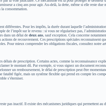
er par la voie judiciaire. Ce mécanisme est là pour protéger le débiteur 
urnisseur a cinq ans pour agir. Au-delà, la dette, même si elle reste due
 à la consommation.
ment différentes. Pour les impôts, la durée durant laquelle l’administrati
e de l’impôt sur le revenu : si vous ne régularisez pas, l’administratio
ées dans un délai de
deux ans
, sauf exception. Cela concerne notamment 
les actions de recouvrement. Ces prescriptions spéciales reconnaissent qu
ables. Pour mieux comprendre les obligations fiscales, consultez notre ar
des délais de prescription. Certains actes, comme la reconnaissance expl
clamer le montant dû. Par exemple, si vous signez un document reconnaissa
chelonner un remboursement, le délai de prescription peut être momentan
 une fatalité figée, mais un système flexible qui prend en compte les com
mble s’éterniser.
este pas inactif. Il existe des mécanismes juridiques qui permettent au 