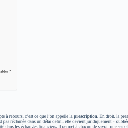
iables ?
r
e à rebours, c’est ce que l’on appelle la
prescription
. En droit, la pr
st pas réclamée dans un délai défini, elle devient juridiquement « oubli
bilité dans les échanges financiers. Il permet à chacun de savoir que ses 