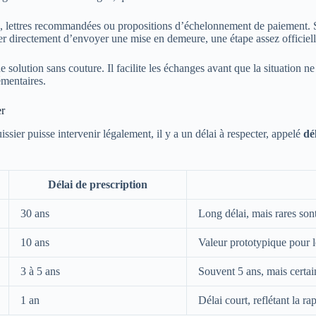
e, lettres recommandées ou propositions d’échelonnement de paiement. 
rger directement d’envoyer une mise en demeure, une étape assez officiell
solution sans couture. Il facilite les échanges avant que la situation ne
émentaires.
er
sier puisse intervenir légalement, il y a un délai à respecter, appelé
dé
Délai de prescription
30 ans
Long délai, mais rares sont
10 ans
Valeur prototypique pour l
3 à 5 ans
Souvent 5 ans, mais certai
1 an
Délai court, reflétant la r