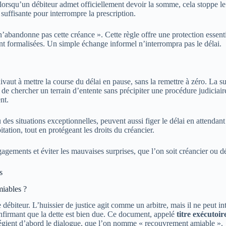
 lorsqu’un débiteur admet officiellement devoir la somme, cela stoppe 
uffisante pour interrompre la prescription.
’abandonne pas cette créance ». Cette règle offre une protection essenti
nt formalisées. Un simple échange informel n’interrompra pas le délai.
uivaut à mettre la course du délai en pause, sans la remettre à zéro. La
de chercher un terrain d’entente sans précipiter une procédure judiciaire
nt.
des situations exceptionnelles, peuvent aussi figer le délai en attendan
itation, tout en protégeant les droits du créancier.
agements et éviter les mauvaises surprises, que l’on soit créancier ou dé
s
miables ?
débiteur. L’huissier de justice agit comme un arbitre, mais il ne peut int
nfirmant que la dette est bien due. Ce document, appelé
titre exécutoir
ilégient d’abord le dialogue, que l’on nomme « recouvrement amiable ».