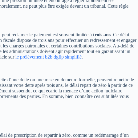
d’une pression illimitée et encourage à régler rapidement ses
 moralement, ne peut plus être exigée devant un tribunal. Cette règle
on peut réclamer le paiement est souvent limitée à
trois ans
. Ce délai
n fiscale dispose de trois ans pour effectuer un redressement et engager
les charges patronales et certaines contributions sociales. Au-delà de
e les administrations doivent agir rapidement tout en garantissant un
ticle sur
le prélèvement b2b dgfip simplifié
.
icite d’une dette ou une mise en demeure formelle, peuvent remettre le
nt votre dette après trois ans, le délai repart de zéro à partir de ce
ément suspendu, ce qui écarte la menace d’une action judiciaire
portements des parties. En somme, bien connaître ces subtilités vous
délai de prescription de repartir à zéro, comme un redémarrage d’un