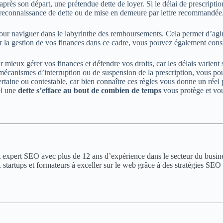
près son départ, une prétendue dette de loyer. Si le délai de prescriptio
 reconnaissance de dette ou de mise en demeure par lettre recommandée
r naviguer dans le labyrinthe des remboursements. Cela permet d’agir a
er la gestion de vos finances dans ce cadre, vous pouvez également cons
mieux gérer vos finances et défendre vos droits, car les délais varient se
canismes d’interruption ou de suspension de la prescription, vous pouvez
certaine ou contestable, car bien connaître ces règles vous donne un rée
el une
dette s’efface au bout de combien de temps
vous protège et vou
t expert SEO avec plus de 12 ans d’expérience dans le secteur du busines
es, startups et formateurs à exceller sur le web grâce à des stratégies S