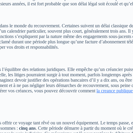
sieurs années, il est fort probable que son délai légal soit écoulé et qu’e
gne dans le monde du recouvrement. Certaines suivent un délai classique 
n calendrier particulier, souvent plus court, généralement trois ans. Il y
nctions s’expliquent par la nature même des engagements sous-jacents et
éclamé durant une période plus longue qu’une facture d’abonnement télép
er vos droits et responsabilités.
 l’équilibre des relations juridiques. Elle empêche qu’un créancier puiss
lle, les litiges pourraient surgir à tout moment, parfois longtemps après l
imaginez devoir justifier des opérations bancaires d’il y a dix ans, ou êt
ment et à ne pas négliger leurs démarches de recouvrement, sous peine de
x gérer vos créances, vous pouvez découvrir comment
la creance publique
offrir ce voyage tant rêvé ou un nouvel équipement. Le temps passe, et 
es sommes :
cinq ans
. Cette période démarre à partir du moment où le créa