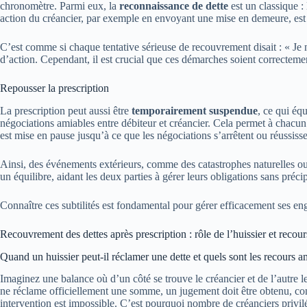
chronomètre. Parmi eux, la
reconnaissance de dette
est un classique :
action du créancier, par exemple en envoyant une mise en demeure, est s
C’est comme si chaque tentative sérieuse de recouvrement disait : « Je n
d’action. Cependant, il est crucial que ces démarches soient correcteme
Repousser la prescription
La prescription peut aussi être
temporairement suspendue
, ce qui éq
négociations amiables entre débiteur et créancier. Cela permet à chacun 
est mise en pause jusqu’à ce que les négociations s’arrêtent ou réussisse
Ainsi, des événements extérieurs, comme des catastrophes naturelles ou 
un équilibre, aidant les deux parties à gérer leurs obligations sans précip
Connaître ces subtilités est fondamental pour gérer efficacement ses eng
Recouvrement des dettes après prescription : rôle de l’huissier et recour
Quand un huissier peut-il réclamer une dette et quels sont les recours a
Imaginez une balance où d’un côté se trouve le créancier et de l’autre le 
ne réclame officiellement une somme, un jugement doit être obtenu, co
intervention est impossible. C’est pourquoi nombre de créanciers priv