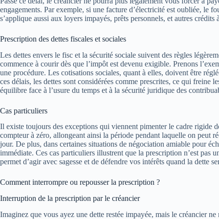
Passé ce délai, le créancier ne pourra plus légalement vous forcer à pay
engagements. Par exemple, si une facture d’électricité est oubliée, le fo
s’applique aussi aux loyers impayés, prêts personnels, et autres crédits
Prescription des dettes fiscales et sociales
Les dettes envers le fisc et la sécurité sociale suivent des règles légère
commence à courir dès que l’impôt est devenu exigible. Prenons l’exempl
une procédure. Les cotisations sociales, quant à elles, doivent être régl
ces délais, les dettes sont considérées comme prescrites, ce qui freine 
équilibre face à l’usure du temps et à la sécurité juridique des contribu
Cas particuliers
Il existe toujours des exceptions qui viennent pimenter le cadre rigide 
compteur à zéro, allongeant ainsi la période pendant laquelle on peut ré
jour. De plus, dans certaines situations de négociation amiable pour é
immédiate. Ces cas particuliers illustrent que la prescription n’est pas
permet d’agir avec sagesse et de défendre vos intérêts quand la dette se
Comment interrompre ou repousser la prescription ?
Interruption de la prescription par le créancier
Imaginez que vous ayez une dette restée impayée, mais le créancier ne r