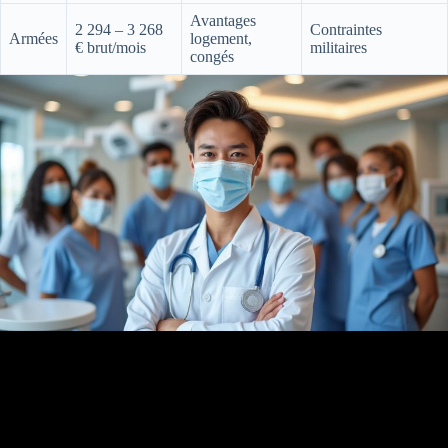
Avantages
2 294 – 3 268
Contraintes
Armées
logement,
€ brut/mois
militaires
congés