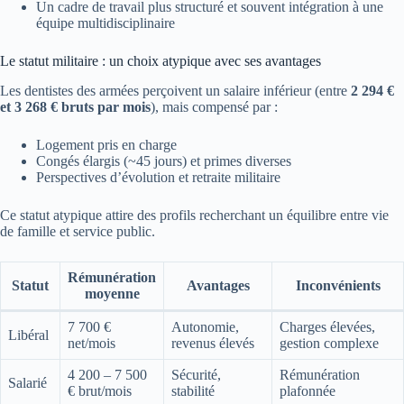
Un cadre de travail plus structuré et souvent intégration à une
équipe multidisciplinaire
Le statut militaire : un choix atypique avec ses avantages
Les dentistes des armées perçoivent un salaire inférieur (entre
2 294 €
et 3 268 € bruts par mois
), mais compensé par :
Logement pris en charge
Congés élargis (~45 jours) et primes diverses
Perspectives d’évolution et retraite militaire
Ce statut atypique attire des profils recherchant un équilibre entre vie
de famille et service public.
Rémunération
Statut
Avantages
Inconvénients
moyenne
7 700 €
Autonomie,
Charges élevées,
Libéral
net/mois
revenus élevés
gestion complexe
4 200 – 7 500
Sécurité,
Rémunération
Salarié
€ brut/mois
stabilité
plafonnée