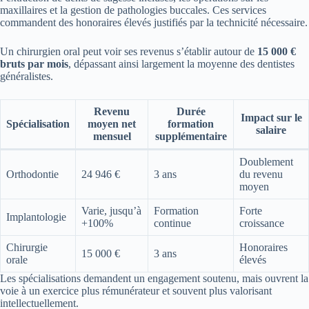
maxillaires et la gestion de pathologies buccales. Ces services
commandent des honoraires élevés justifiés par la technicité nécessaire.
Un chirurgien oral peut voir ses revenus s’établir autour de
15 000 €
bruts par mois
, dépassant ainsi largement la moyenne des dentistes
généralistes.
Revenu
Durée
Impact sur le
Spécialisation
moyen net
formation
salaire
mensuel
supplémentaire
Doublement
Orthodontie
24 946 €
3 ans
du revenu
moyen
Varie, jusqu’à
Formation
Forte
Implantologie
+100%
continue
croissance
Chirurgie
Honoraires
15 000 €
3 ans
orale
élevés
Les spécialisations demandent un engagement soutenu, mais ouvrent la
voie à un exercice plus rémunérateur et souvent plus valorisant
intellectuellement.