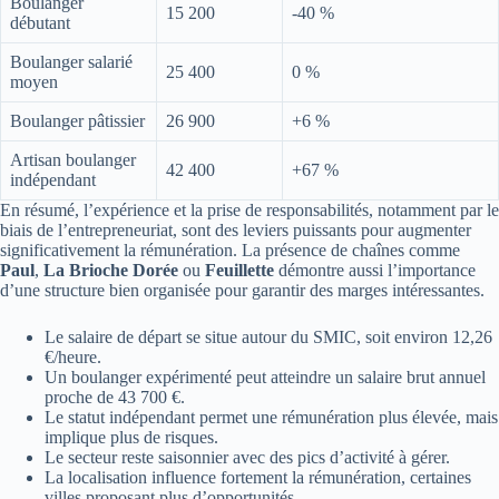
Boulanger
15 200
-40 %
débutant
Boulanger salarié
25 400
0 %
moyen
Boulanger pâtissier
26 900
+6 %
Artisan boulanger
42 400
+67 %
indépendant
En résumé, l’expérience et la prise de responsabilités, notamment par le
biais de l’entrepreneuriat, sont des leviers puissants pour augmenter
significativement la rémunération. La présence de chaînes comme
Paul
,
La Brioche Dorée
ou
Feuillette
démontre aussi l’importance
d’une structure bien organisée pour garantir des marges intéressantes.
Le salaire de départ se situe autour du SMIC, soit environ 12,26
€/heure.
Un boulanger expérimenté peut atteindre un salaire brut annuel
proche de 43 700 €.
Le statut indépendant permet une rémunération plus élevée, mais
implique plus de risques.
Le secteur reste saisonnier avec des pics d’activité à gérer.
La localisation influence fortement la rémunération, certaines
villes proposant plus d’opportunités.